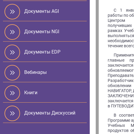
С 1 янв
Документы AGI
работы по о
Центром 
получивших
рамках Учеб
Документы NGI
выполняться
необходимо
течение всего
Документы EDP
Примени
главные пр
заключаетс
обновляемо
Вебинары
Препода
Разработчи
обновлени
НАВИГАТОР,
Книги
ЗАКЛЮЧЕН
заключаетс
в ПУТЕВОДИ
Документы Дискуссий
В соотве
Программе а
Учебных М
продуктов о