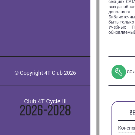
секциях CAT
всегда обно
дополняю
Библиотечн
быть только 
Учебных П
обновляемый
СС 
© Copyright 4T Club 2026
Club 4T Cycle III
2026-2028
В
Конспе